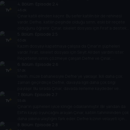
Defne, dedesi ve cinayetler arasında bir bağlantı bulur.
4
. Bölüm:
Episode 2.4
Sazlıkta ortaya çıkan bir iskelet, Çınar'ı geçmişine götürür.
46 dk
Çınar katili elinden kaçırır. Bu sefer katilin bir de rehinesi
vardır. Defne, katilin peşinde olduğu sırrın, eski bir reçete
olduğunu öğrenir. Çınar, iskelet dosyası için Fırat'a destek
olur. Katil Defne'yle yakın temasa girer. Çınar anne ve kızı
5
. Bölüm:
Episode 2.5
korurken onlara daha da yakınlaşmaktadır.
63 dk
Kazım dosyayı kapatmaya çalışsa da Çınar'ın şüpheleri
vardır. Fırat, iskelet dosyası için Seyit Ali’den yardım ister.
Reçetenin sırrını çözmeye çalışan Defne ve Çınar,
Bimarhane'deki dört müzisyenin ismine ulaşır. Katilin ise tek
6
. Bölüm:
Episode 2.6
bir yolu kalmıştır; Defne’ye ulaşmak.
57 dk
Melih, müze bahanesiyle Defne’ye yaklaşır. İkili daha çok
zaman geçirdikçe Defne, davayla ilgili daha çok bilgi
paylaşır. Bu sırada Çınar, davada ilerleme kaydeder ve
gizemli bir mezar bulur. Fırat, iskelet dosyasında yeni
7
. Bölüm:
Episode 2.7
deliller ele geçirir.
55 dk
Çınar'ın şüpheleri iyice kliniğe odaklanmıştır. Bir yandan da
Elif'in kayıp oyuncağını arayan Çınar, katilin tahmininden çok
daha yakına ulaştığını fark eder. Defne kızının velayeti için
son kez Akın ile karşı karşıya gelir. Fırat ise kendi davasında
8
. Bölüm:
Episode 2.8