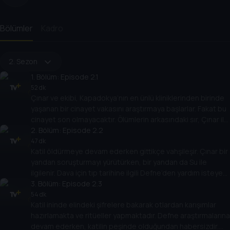
Bölümler
Kadro
2. Sezon
1
. Bölüm:
Episode 2.1
52 dk
Çınar ve ekibi, Kapadokya’nın en ünlü kliniklerinden birinde
yaşanan bir cinayet vakasını araştırmaya başlarlar. Fakat bu
cinayet son olmayacaktır. Ölümlerin arkasındaki sır, Çınar ile
kurbanlardan birinin kızı olan Defne’nin yolları kesişir.
2
. Bölüm:
Episode 2.2
47 dk
Katil öldürmeye devam ederken gittikçe vahşileşir. Çınar bir
yandan soruşturmayı yürütürken, bir yandan da Su ile
ilgilenir. Dava için tıp tarihine ilgili Defne’den yardım isteyen
Çınar, bu sayede cinayetler ile İbn-i Sina’nın Ahlat-ı Erbaa’sı
3
. Bölüm:
Episode 2.3
arasındaki bağı fark eder. Bu aynı zamanda katilin
54 dk
Katil ininde elindeki şifrelere bakarak otlardan karışımlar
öldürmeye devam edeceğine de işarettir.
hazırlamakta ve ritüeller yapmaktadır. Defne araştırmalarına
devam ederken, katilin peşinde olduğundan habersizdir.