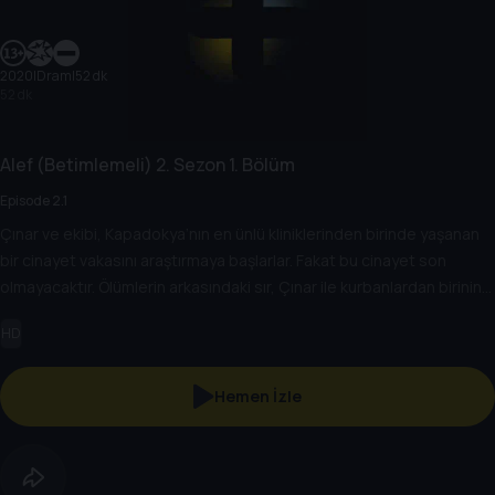
2020
|
Dram
|
52 dk
52 dk
Alef (Betimlemeli)
2. Sezon
1. Bölüm
Episode 2.1
Çınar ve ekibi, Kapadokya’nın en ünlü kliniklerinden birinde yaşanan
bir cinayet vakasını araştırmaya başlarlar. Fakat bu cinayet son
olmayacaktır. Ölümlerin arkasındaki sır, Çınar ile kurbanlardan birinin
kızı olan Defne’nin yolları kesişir.
HD
Hemen İzle