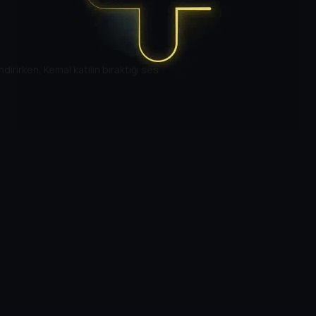
dirirken, Kemal katilin bıraktığı ses