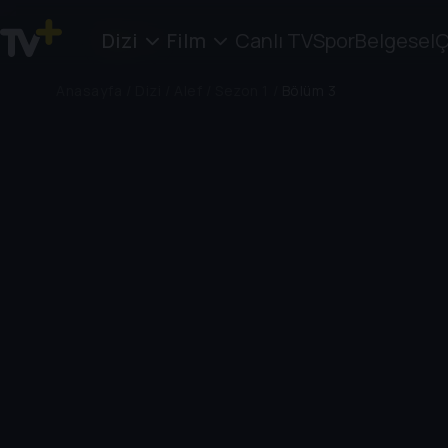
Dizi
Film
Canlı TV
Spor
Belgesel
Ç
Anasayfa
/
Dizi
/
Alef
/
Sezon 1
/
Bölüm 3