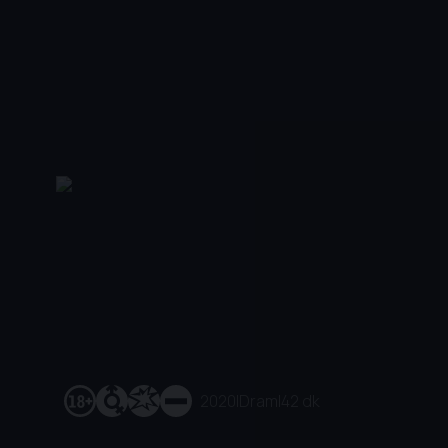
2020
|
Dram
|
42 dk