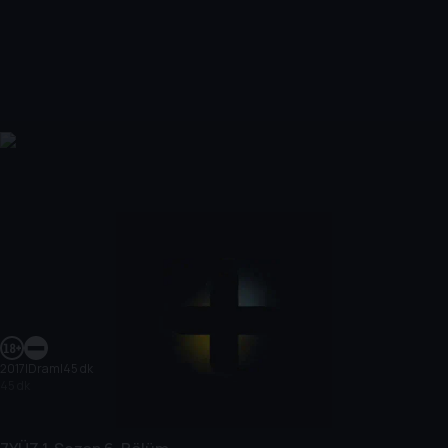
2017
|
Dram
|
45 dk
45 dk