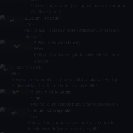
Peki ya; küçük sandığımız günahlarımız o kadar da
küçük değilse ?
2
. Bölüm:
Prosedür
54 dk
Peki ya aşk; ilaçla bünyeden atılabilen bir hastalık
olsaydı ?
3
. Bölüm:
Hayatın Muziği
56 dk
Peki ya; özgüven dışarıdan alınabilen bir şey
olsaydı ?
4
. Bölüm:
Eşitlik
55 dk
Peki ya; mükemmel bir ilişkide eşitlik bozulursa? Eşitliği
sağlamak için taraflar ne kadar ileri gidebilir?
5
. Bölüm:
Refakatçiler
55 dk
Peki ya; ölüm aslında huzura dönüşebilseydi?
6
. Bölüm:
Karşılaşmalar
45 dk
Peki ya; tanışmadan önce kaç kez ve nerede
karşılamış olduğumuzu bilebilseydik?