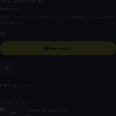
7YÜZ
1. Sezon
6. Bölüm
Karşılaşmalar
Peki ya; tanışmadan önce kaç kez ve nerede karşılamış olduğumuzu
bilebilseydik?
HD
Hemen İzle
Bölümler
Kadro
1. Sezon
1
. Bölüm:
Büyük Günahlar
57 dk