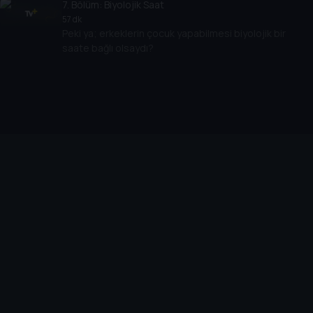
7
. Bölüm:
Biyolojik Saat
57 dk
Peki ya; erkeklerin çocuk yapabilmesi biyolojik bir
saate bağlı olsaydı?
Cihazlar
Öne Çıkanlar
TV+ Pro
Yasal
From
TV+ Nedir?
Aydınlatma Metni
Doğu
TV+ Ev (IPTV)
Kullanım Koşulları
The Housemaid
TV+ Smart TV