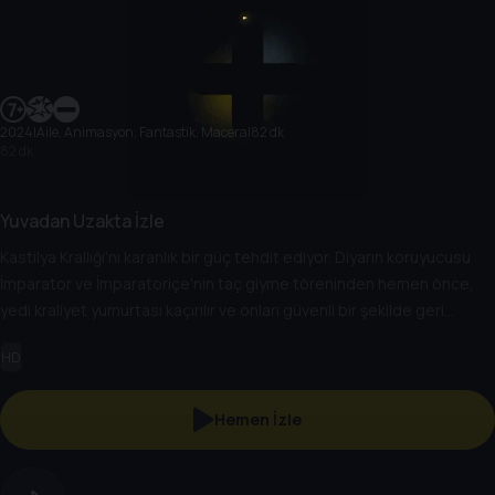
2024
|
Aile, Animasyon, Fantastik, Macera
|
82 dk
82 dk
Yuvadan Uzakta İzle
Kastilya Krallığı'nı karanlık bir güç tehdit ediyor. Diyarın koruyucusu
İmparator ve İmparatoriçe'nin taç giyme töreninden hemen önce,
yedi kraliyet yumurtası kaçırılır ve onları güvenli bir şekilde geri
getirme görevi genç bir kahramana kalır; Keçi Arthur. Yumurtalar
HD
çatladığında Arthur bir anda kendini bebek bakıcısı olarak bulur. Eğer
her biri farklı karakterlere sahip bu yaramaz küçük yavruları güvende
tutacaksa, önce kendisi büyümeli, kendini keşfetmeli ve gerçek bir
Hemen İzle
kahraman olarak unutulmuş şampiyonları uyandırmalıdır.