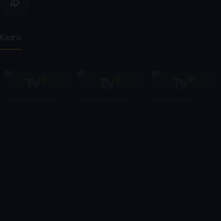
Kadro
Arturo A. Hernandez
Veerapatra Jinanavin
Andrew Gordon