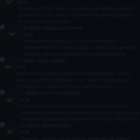
22 dk
Peabody ve Sherman'ın en büyük hayranı Shelby yanlışlıkla
şovun içine çekilir; Kraliçe Isabella bir dolandırıcılığa kanar
ve tüm parasını kaybeder.
9
. Bölüm:
Peabody’s Parents
22 dk
Peabody'nin konuşmayan köpek ebeveynleri
beklenmedik bir ziyaret için gelir; Galileo uzay gemisini
düşürüp güneşi kırdığında dünyayı karanlığa gömer.
10
. Bölüm:
Patch Games
22 dk
Sherman'ın izci birliği Lazer Robot Kaplan Birlikleri, şovda
liyakat rozetlerini kazanırlar; Mark Twain'in çene çalma
yeteneği ona uğurlu daktilosunu geri kazandırır.
11
. Bölüm:
Favor For Christine
22 dk
Christine başarılı ikiz kız kardeşini etkilemek için şovu
sunuyormuş ve Peabody ile evleniyormuş gibi yapar; Leydi
Godiva bir pastanın içine saklanır ve bir bateri çemberine
12
katılır.
. Bölüm:
Medieval Fest
22 dk
Sherman, canlı bir mızrak dövüşü yarışmasında Jeanne