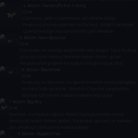
4
yarışmasını kazanır.
. Bölüm:
Handcuffs For A Song
22 dk
Christine, şarkı söylemesine izin verene kadar
Peabody'yi kelepçelerden kurtarmaz; Wright Kardeşler
uçaklarını kızgın kuş sürüsünden geri almalıdır.
5
. Bölüm:
New Sponsor
22 dk
Dünyadaki en sevdiği atıştırmalık olan Guapo Taco Pudingi
şova sponsor olunca Sherman deliye döner; güzel
Kleopatra'nın geğiren bir kraliçe olduğu ortaya çıkar.
6
. Bölüm:
Blackhole
22 dk
Peabody ve Sherman, ev işlerini ektikten sonra yanlışlıkla
bir Kara Delik yaratırlar; Winston Churchill çalışmaktan
kaçmak için bebek odasına saklanmaya gider.
7
. Bölüm:
Big Boy
22 dk
Sherman, komşunun oğlunu WABAC'ta kaybettikten sonra
devasa bir adam-bebek getirir; Karasakal, gücünü ve sakalını
geri almak için zorba bir korsanla savaşır.
8
. Bölüm:
Biggest Fan