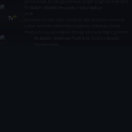
göremezler, bu da görülmeye değer çılgın bir manzara
yaratır.
17
. Bölüm:
Worlds Records / Hotu Matu’a
22 dk
Sherman şovda canlı olarak bir dünya rekoru kırmaya
çalışır ama her seferinde başarısız olduktan sonra
Peabody ona aslında bir dünya rekoru kırdığını gösterir.
18
. Bölüm:
Sherman From A to Zzzzz / Akashi
Shiganosuke
22 dk
Sherman tekrarlayan bir kabus yüzünden günlerce
uyuyamayınca sette kargaşaya neden olur ve
Peabody, Sherman'ın korkularıyla yüzleşmesine
19
. Bölüm:
yardım etmelidir.
Orchoptitron In Love / John Harrington
22 dk
Orchoptitron aşkı ekmek kızartma makinesinden
ayrıldığında, Peabody ve Sherman The Data Game
oynayarak onu neşelendirmeyi kendilerine görev
20
edinirler.
. Bölüm:
Inside Hobson / Annie Oakley
22 dk
Hobson'ın icadı çıldırıp Sherman'ı küçültür ve yutarsa,
Peabody şovu sunarken onu kurtarmak için Hobson'ın
vücudunda seyahat etmelidir.