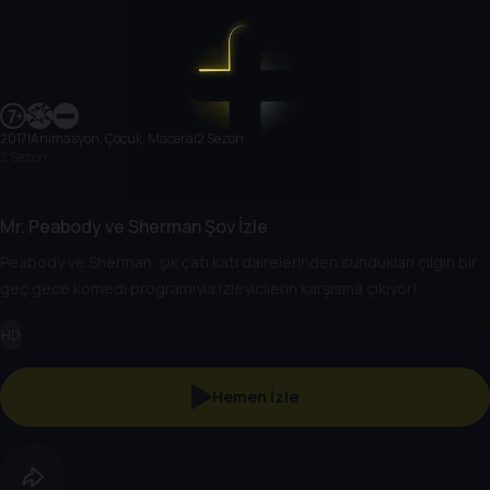
2017
|
Animasyon, Çocuk, Macera
|
2 Sezon
2 Sezon
Mr. Peabody ve Sherman Şov İzle
Peabody ve Sherman, şık çatı katı dairelerinden sundukları çılgın bir
geç gece komedi programıyla izleyicilerin karşısına çıkıyor!
HD
Hemen İzle