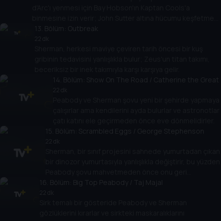
d'Arc'ı yenmesi için Bay Hobson'ın Kaptan Cools'a
binmesine izin verir; John Sutter altına hücumu keşfetmek
için bir domuz hücumu yaratır.
13
. Bölüm:
Outbreak
22 dk
Sherman, herkesi maviye çeviren tarih öncesi bir kuş
gribinin tedavisini yanlışlıkla bulur; Zeus'un titan takımı,
beceriksiz bir inek takımıyla karşı karşıya gelir.
14
. Bölüm:
Show On The Road / Catherine the Great
22 dk
Peabody ve Sherman şovu yeni bir şehirde yapmaya
çalışırlar ama kendilerini ayda bulurlar ve astronotlar
çatı katını ele geçirmeden önce eve dönmelidirler.
15
. Bölüm:
Scrambled Eggs / George Stephenson
22 dk
Sherman, bir sınıf projesini sahnede yumurtadan çıkan
bir dinozor yumurtasıyla yanlışlıkla değiştirir, bu yüzden
Peabody şovu mahvetmeden önce onu geri
16
göndermesine yardım etmelidir.
. Bölüm:
Big Top Peabody / Taj Majal
22 dk
Sirk temalı bir gösteride Peabody ve Sherman
gözlüklerini kırarlar ve sirkteki maskaralıklarını