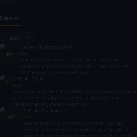
Bölümler
1. Sezon
1
. Bölüm:
The Perfect Show
22 dk
Peabody ve Sherman'ın ilk şovu, şöhret peşindeki
komşuların gitmemesiyle raydan çıkar; Napolyon kendi
tatlısını almak için öfke nöbeti geçirir.
2
. Bölüm:
Stuck
22 dk
Peabody asansörde mahsur kaldığında İrlanda dansı yapmaya
çalışır; Mozart büyük piyano seçmelerini berbat eder ve
herkesin hapse girmesine neden olur.
3
. Bölüm:
Sherman’s Pet
22 dk
Sherman, Peabody'ye Kaptan Cools adını verdiği bir
Yünlü Mamutu evcil hayvan olarak tutması için yalvarır;
Marco Polo spagettiyi keşfetmek için üç ölümcül erişte