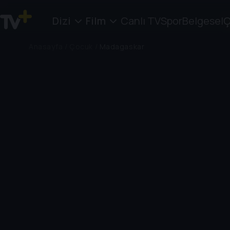
Dizi
Film
Canlı TV
Spor
Belgesel
Ç
Anasayfa
/
Çocuk
/
Madagaskar