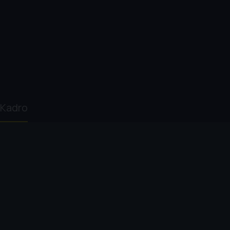
Kadro
Eric Darnell
Tom McGrath
Sacha Baron
Chris Rock
Cohen