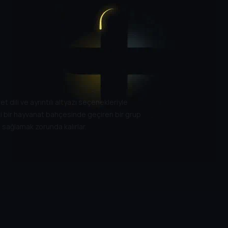
 dili ve ayrıntılı altyazı seçenekleriyle
ki bir hayvanat bahçesinde geçiren bir grup
sağlamak zorunda kalırlar.