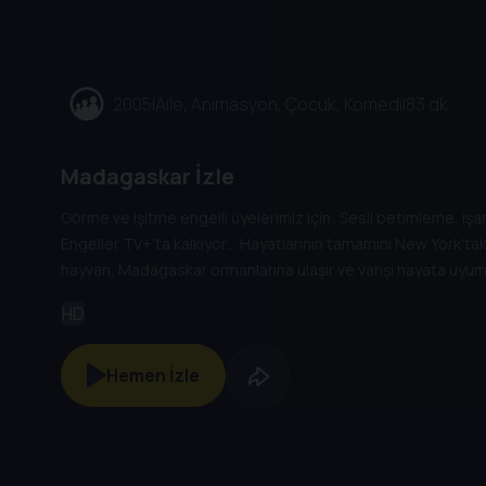
2005
|
Aile, Animasyon, Çocuk, Komedi
|
83 dk
Madagaskar İzle
Görme ve işitme engelli üyelerimiz için; Sesli betimleme, işaret
Engeller TV+’ta kalkıyor… Hayatlarının tamamını New York'ta
hayvan, Madagaskar ormanlarına ulaşır ve vahşi hayata uyum 
HD
Hemen İzle