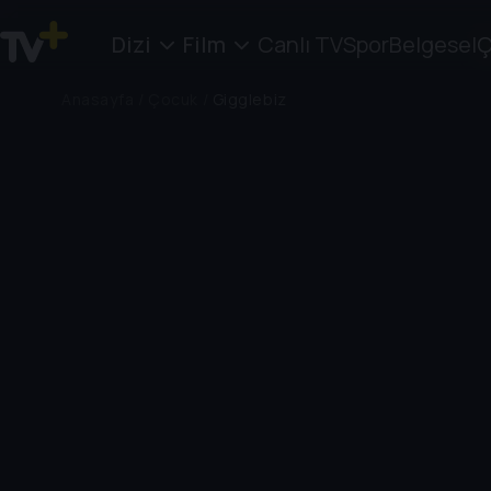
Dizi
Film
Canlı TV
Spor
Belgesel
Ç
Anasayfa
/
Çocuk
/
Gigglebiz