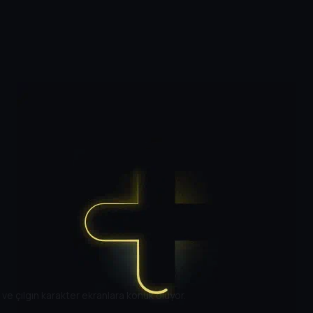
i ve çılgın karakter ekranlara konuk oluyor.