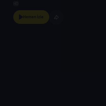
HD
Hemen İzle