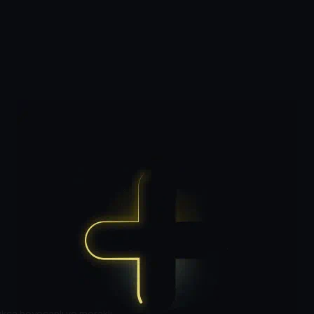
ukça heyecanlı ve meraklı.