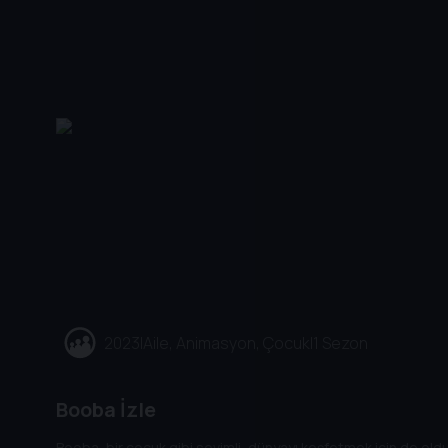
2023
|
Aile, Animasyon, Çocuk
|
1 Sezon
Booba İzle
Booba, bir çocuk gibi sevimli, dünyayı keşfetmek için de old