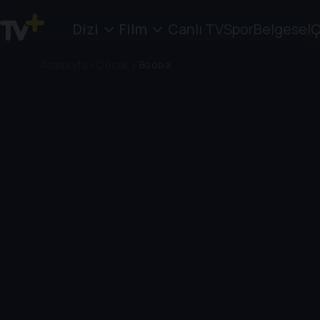
Dizi
Film
Canlı TV
Spor
Belgesel
Ç
Anasayfa
/
Çocuk
/
Booba