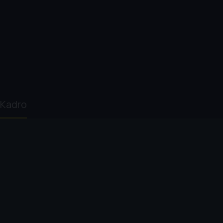
Kadro
Forrest Galante
Bryan Greenberg