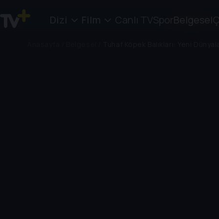
Dizi
Film
Canlı TV
Spor
Belgesel
Ç
Anasayfa
/
Belgesel
/
Tuhaf Köpek Balıkları: Yeni Dünyal