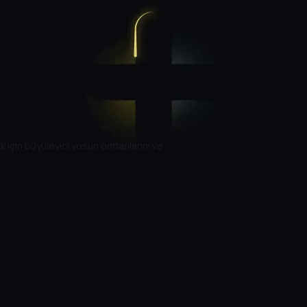
k için büyüleyici yosun ormanlarını ve