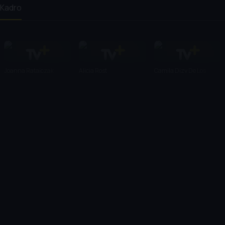
Kadro
Joanna Ratajczak
Alicja Rost
Camila Dizy De Los
Reyes