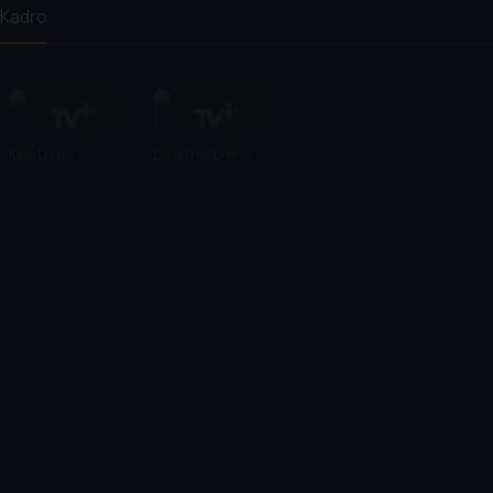
Kadro
Kate Davis
David Heilbroner