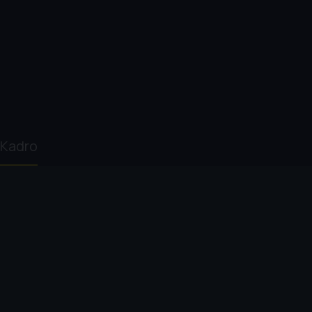
Kadro
Elli Hakami
Julian P. Hobbs
Shaun Attwood
Jim Cope