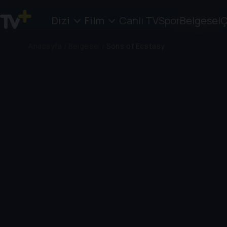
Dizi
Film
Canlı TV
Spor
Belgesel
Ç
Anasayfa
/
Belgesel
/
Sons of Ecstasy