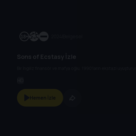
2024
|
Belgesel
Sons of Ecstasy İzle
Bir İngiliz finansör ve mafya oğlu, 1990'ların ekstazi uyuştu
HD
Hemen İzle