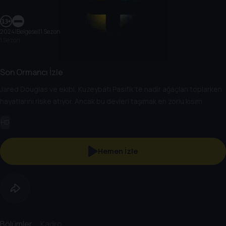
2024
|
Belgesel
|
1 Sezon
1 Sezon
Son Ormancı İzle
Jared Douglas ve ekibi, Kuzeybatı Pasifik’te nadir ağaçları toplarken
hayatlarını riske atıyor. Ancak bu devleri taşımak en zorlu kısım.
HD
Hemen İzle
Bölümler
Kadro