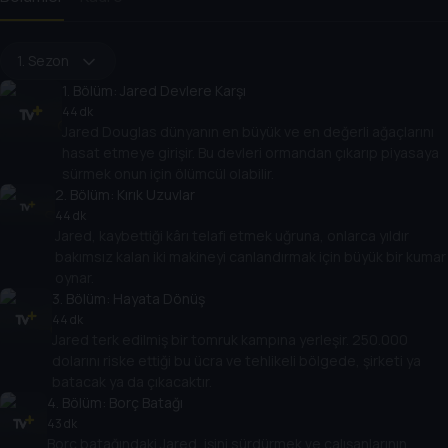
1. Sezon
1
. Bölüm:
Jared Devlere Karşı
44 dk
Jared Douglas dünyanın en büyük ve en değerli ağaçlarını
hasat etmeye girişir. Bu devleri ormandan çıkarıp piyasaya
sürmek onun için ölümcül olabilir.
2
. Bölüm:
Kırık Uzuvlar
44 dk
Jared, kaybettiği kârı telafi etmek uğruna, onlarca yıldır
bakımsız kalan iki makineyi canlandırmak için büyük bir kumar
oynar.
3
. Bölüm:
Hayata Dönüş
44 dk
Jared terk edilmiş bir tomruk kampına yerleşir. 250.000
dolarını riske ettiği bu ücra ve tehlikeli bölgede, şirketi ya
batacak ya da çıkacaktır.
4
. Bölüm:
Borç Batağı
43 dk
Borç batağındaki Jared, işini sürdürmek ve çalışanlarının