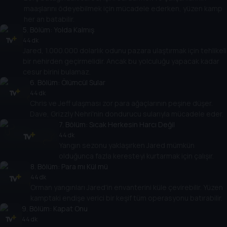
maaşlarını ödeyebilmek için mücadele ederken, yüzen kamp
her an batabilir.
5
. Bölüm:
Yolda Kalmış
44 dk
Jared, 1.000.000 dolarlık odunu pazara ulaştırmak için tehlikeli
bir nehirden geçirmelidir. Ancak bu yolculuğu yapacak kadar
cesur birini bulamaz.
6
. Bölüm:
Ölümcül Sular
44 dk
Chris ve Jeff ulaşması zor para ağaçlarının peşine düşer.
Dave, Grizzly Nehri'nin dondurucu sularıyla mücadele eder.
7
. Bölüm:
Sıcak Herkesin Harcı Değil
44 dk
Yangın sezonu yaklaşırken Jared mümkün
olduğunca fazla keresteyi kurtarmak için çalışır.
8
. Bölüm:
Para mı Kül mü
44 dk
Orman yangınları Jared'in envanterini küle çevirebilir. Yüzen
kamptaki endişe verici bir keşif tüm operasyonu batırabilir.
9
. Bölüm:
Kapat Onu
44 dk