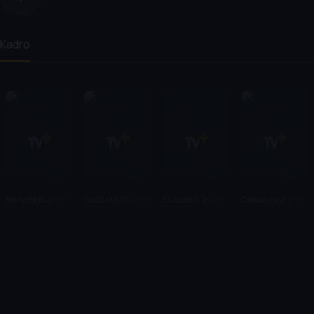
Kadro
Nanette Burstein
Roddy McDowall
Elizabeth Taylor
Debbie Reynolds