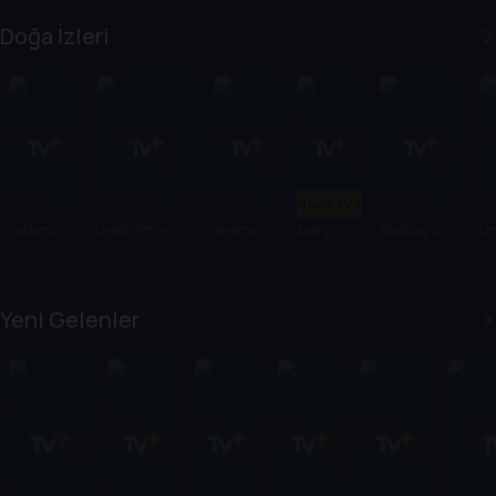
All Lies
Billionaire
Doğa İzleri
Sadece TV+'ta
Yabanda
Great White
Jeremy
Every
Walking With
On
100 Gün
Intersection
Wade's
Little
Elephants
Ea
Dark
Thing
Waters
Yeni Gelenler