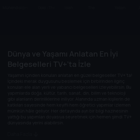
Mühendisliğin
Gold - The
Isiah
The
Yaban
Felaketle Sınavı
Currency OF
Bayramı
Welcome
Evler
J
Greed
Table
Dünya ve Yaşamı Anlatan En İyi
Belgeselleri TV+’ta İzle
Yaşamın içinden konuları anlatan en güzel belgeseller TV+’ta!
İçindeki merak duygusunu beslemek için birbirinden ilginç
konuları ele alan yerli ve yabancı belgeselleri izleyebilirsin. Bu
yapımlarda doğa, kültür, tarih, sanat, din, bilim ve teknoloji
gibi alanların derinliklerine iniliyor. Alanında uzman kişilerin de
katkıları sayesinde hem keyifli hem öğretici yapımlar izlemen
mümkün hâle geliyor. Her detayında ayrı bir bilgi hazinesinin
yattığı bu yapımları doyasıya seyretmek için hemen şimdi TV+
dünyasında yerini alabilirsin.
Daha Fazla