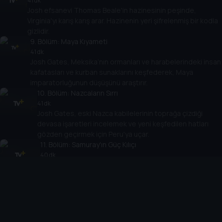
41 dk
Josh efsanevi Thomas Beale'in hazinesinin peşinde,
Virginia'yı karış karış arar. Hazinenin yeri şifrelenmiş bir kodla
gizlidir.
9
. Bölüm:
Maya Kıyameti
41 dk
Josh Gates, Meksika’nın ormanları ve harabelerindeki insan
kafatasları ve kurban sunaklarını keşfederek, Maya
imparatorluğunun düşüşünü araştırır.
10
. Bölüm:
Nazcaların Sırrı
41 dk
Josh Gates, eski Nazca kabilelerinin toprağa çizdiği
devasa işaretleri incelemek ve yeni keşfedilen hatları
gözden geçirmek için Peru'ya uçar.
11
. Bölüm:
Samuray'ın Güç Kılıçı
40 dk
Josh Gates, mistik Honjo Masamune kılıcını aramak için
Japonya'nın dört bir yanındaki gizli antik tapınaklara
gider.
12
. Bölüm:
Altın Çan'ın Laneti
39 dk
Josh Gates, Kral Dhammazedi'nin Büyük Çanı'nı aramak için