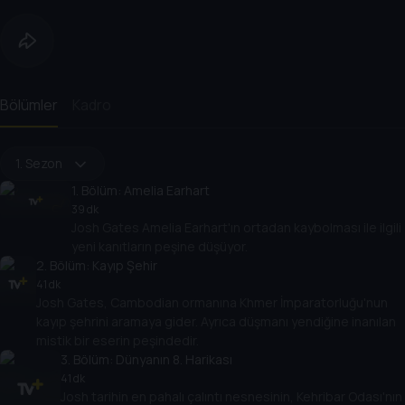
Bölümler
Kadro
1. Sezon
1
. Bölüm:
Amelia Earhart
39 dk
Josh Gates Amelia Earhart'ın ortadan kaybolması ile ilgili
yeni kanıtların peşine düşüyor.
2
. Bölüm:
Kayıp Şehir
41 dk
Josh Gates, Cambodian ormanına Khmer İmparatorluğu'nun
kayıp şehrini aramaya gider. Ayrıca düşmanı yendiğine inanılan
mistik bir eserin peşindedir.
3
. Bölüm:
Dünyanın 8. Harikası
41 dk
Josh tarihin en pahalı çalıntı nesnesinin, Kehribar Odası'nın