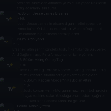
peşinde Rusya'dan Almanya'ya yolculuk yapar. Naziler'in
attığı adımların izini sürer.
4
. Bölüm:
Jesse James Efsanesi
41 dk
Josh, Jesse James’in efsanevi ganimetinin peşinde
Amerika’nın Ortabatısı’nda yol alır. Wichita Dağı’ndaki
uçurumdan inip definecileri takip eder.
5
. Bölüm:
Altın Şehri
41 dk
Efsanevi altın şehrin izindeki Josh, İnka Yolu'nda yürüyerek
And Dağları'nı aşıp Peru Amazonu'nun içine yönelir.
6
. Bölüm:
Viking Güneş Taşı
41 dk
Josh Gates İngiltere ve Norveç'e, Vikinglerin kullandığı
mistik kristalin sırlarını ortaya çıkarmak için gider.
7
. Bölüm:
Kaptan Morgan'ın Kaybolan Altını
41 dk
Josh, korsan Henry Morgan'ın hazinesini bulmak için
Lajas resifine dalar. Yolculuğu onu modern çağın bir
harikası olan Panama Kanalı'na götürür.
8
. Bölüm:
Altının Şifresi