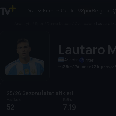
Dizi
Film
Canlı TV
Spor
Belgesel
Ç
Anasayfa
/
Spor
/
Dünya Kupası
/
Oyuncular
/
Lautaro Ma
Lautaro 
Arjantin
Inter
28
174 cm
72 kg
Yaş
Boy
Kilo
Pozisyon
25/26 Sezonu İstatistikleri
Maç Sayısı
Rating
52
7.19