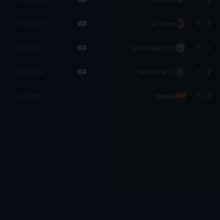
05.08.2026
AC Milan
1
–
1
01.08.2026
Manchester City
1
–
1
26.07.2026
Karlsruher SC
1
–
2
19.07.2026
İspanya
1
–
0