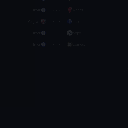
Inter
-
–
-
Monza
Cagliari
-
–
-
Inter
Inter
-
–
-
Napoli
Inter
-
–
-
Udinese