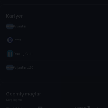
Kariyer
Arjantin
Inter
Racing Club
Arjantin U20
Geçmiş maçlar
Karşılaşma
08.08.2026
Juventus
1
–
2