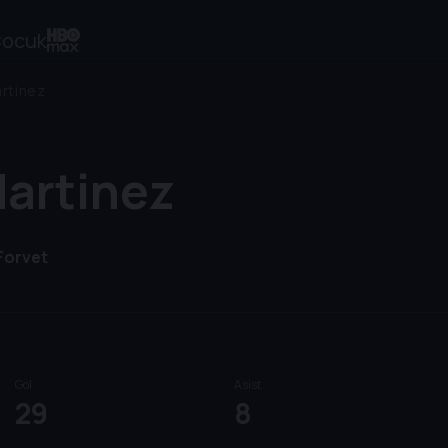
ocuk
rtinez
Martinez
Forvet
Gol
Asist
29
8