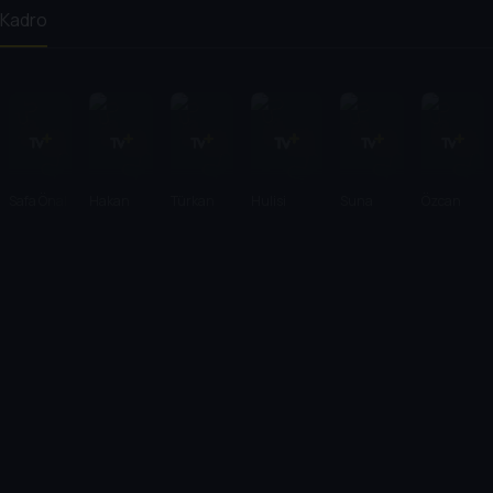
Kadro
Safa Önal
Hakan
Türkan
Hulisi
Suna
Özcan
Balamir
Şoray
Kentmen
Selen
Özgür