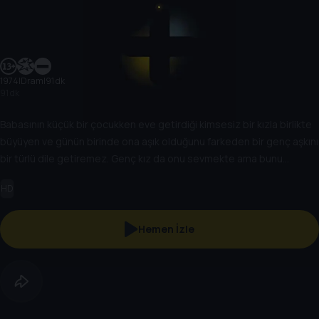
1974
|
Dram
|
91 dk
91 dk
Babasının küçük bir çocukken eve getirdiği kimsesiz bir kızla birlikte
büyüyen ve günün birinde ona aşık olduğunu farkeden bir genç aşkını
bir türlü dile getiremez. Genç kız da onu sevmekte ama bunu
kendisine bile itiraf edememektedir. Evlenme çağına geldiklerinde
HD
ikisinin de talibinin çıkması üzerine aşklarını birbirlerine itiraf etmeleri
kaçınılmaz olur.
Hemen İzle