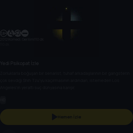
2012
|
Komedi, Gerilim
|
110 dk
110 dk
Yedi Psikopat İzle
Zorluklarla boğuşan bir senarist, tuhaf arkadaşlarının bir gangsterin
çok sevdiği Shih Tzu'yu kaçırmasının ardından, istemeden Los
Angeles'ın yeraltı suç dünyasına karışır.
HD
Hemen İzle