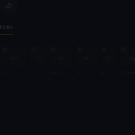
Kadro
Martin
Colin
Woody
Sam
Tom
Christo
McDonagh
Farrell
Harrelson
Rockwell
Waits
Walken