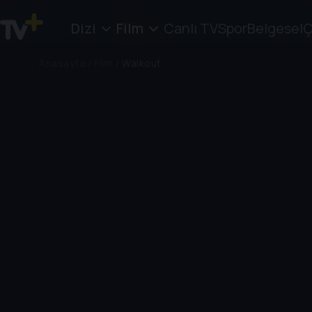
Dizi
Film
Canlı TV
Spor
Belgesel
Ç
Anasayfa
/
Film
/
Walkout