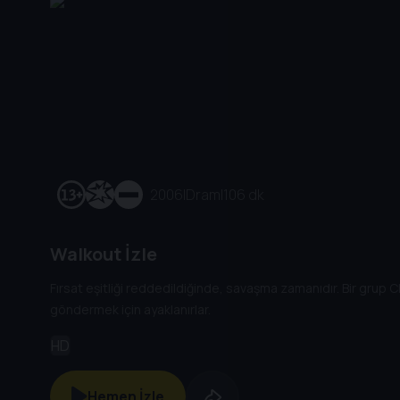
2006
|
Dram
|
106 dk
Walkout İzle
Fırsat eşitliği reddedildiğinde, savaşma zamanıdır. Bir grup 
göndermek için ayaklanırlar.
HD
Hemen İzle