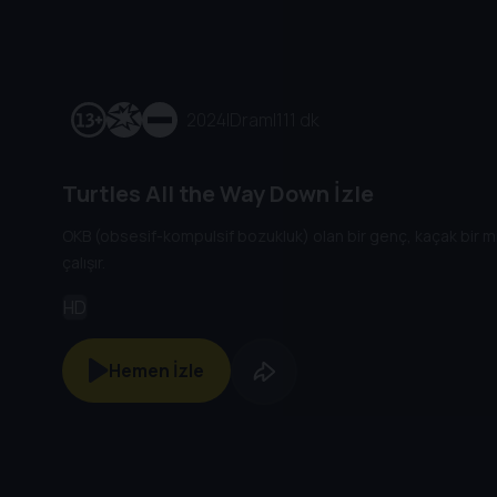
2024
|
Dram
|
111 dk
Turtles All the Way Down İzle
OKB (obsesif-kompulsif bozukluk) olan bir genç, kaçak bir m
çalışır.
HD
Hemen İzle