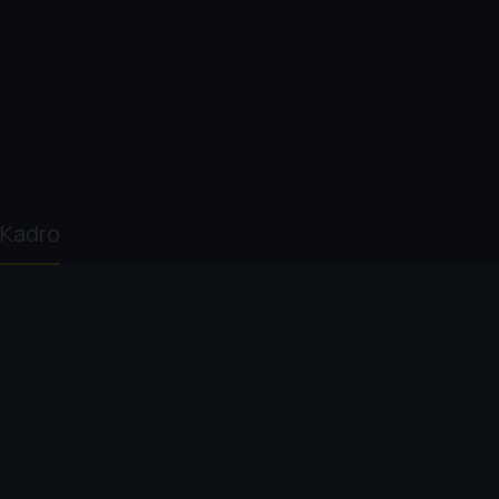
Kadro
Hannah Marks
Isabela Merced
Judy Reyes
Cree Cicc