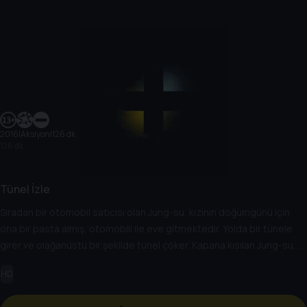
2016
|
Aksiyon
|
126 dk
126 dk
Tünel İzle
Sıradan bir otomobil satıcısı olan Jung-su, kızının doğumgünü için
ona bir pasta almış, otomobili ile eve gitmektedir. Yolda bir tünele
girer ve olağanüstü bir şekilde tünel çöker. Kapana kısılan Jung-su,
olayın kısa sürede yayılması ile kendini cep telefonundan gelen
HD
medya ropörtajları ile karşı karşıya bulur.