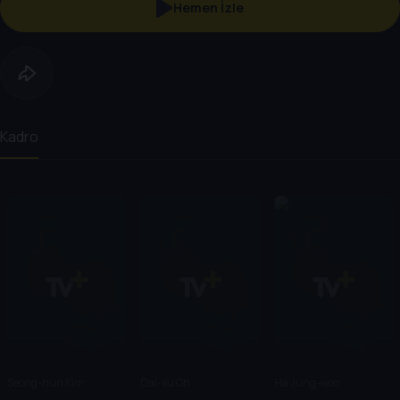
Hemen İzle
Kadro
Seong-hun Kim
Dal-su Oh
Ha Jung-woo