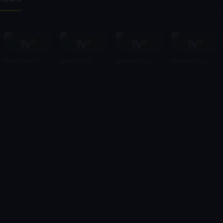
Renny Harlin
Jackie Chan
Johnny Knoxville
Bingbing Fan