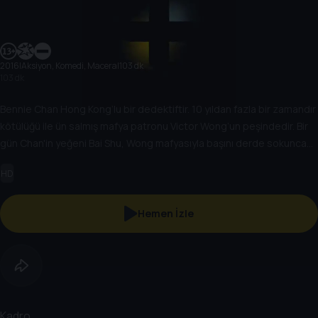
2016
|
Aksiyon, Komedi, Macera
|
103 dk
103 dk
Bennie Chan Hong Kong’lu bir dedektiftir. 10 yıldan fazla bir zamandır
kötülüğü ile ün salmış mafya patronu Victor Wong’un peşindedir. Bir
gün Chan'in yeğeni Bai Shu, Wong mafyasıyla başını derde sokunca
ona yardım edebilecek tek kişi olan, çok önemli bir cinayetin tek
HD
tanığı Amerikalı kumarbaz Connor Watts’ı bulmaya karar verir.
Hemen İzle
Kadro