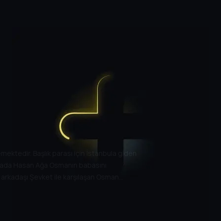
ektedir. Başlık parası için İstanbula giden
u arada Hasan Ağa Osmanın babasını
ik arkadaşı Şevket ile karşılaşan Osman
iriktiren Osman köye döndüğünde durumu