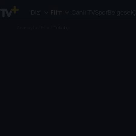
Dizi
Film
Canlı TV
Spor
Belgesel
Ç
Anasayfa
/
Film
/
Tokatçı