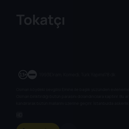
Tokatçı
1993
|
Dram, Komedi, Türk Yapımı
|
78 dk
Osman köydeki sevgilisi Emine ile başlık yüzünden evlenemem
Osman biriktirdiği bütün parasını dolandırıcılara kaptırır. B
kandırarak bütün mallarını üzerine geçirir. İstanbulda askerl
Şevket ile birlikte tokatçılık yapmaya başlar. Büyük para b
HD
öğrenir çok hınçlanan Osman intikam almaya yemin eder.