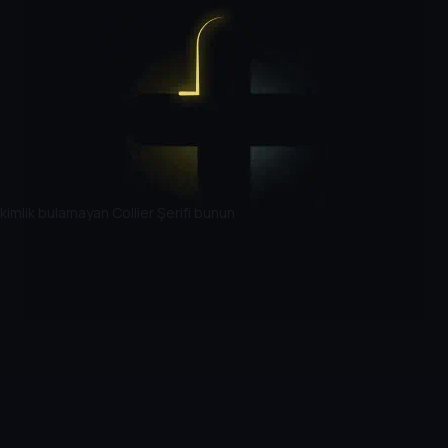
 kimlik bulamayan Collier Şerifi bunun