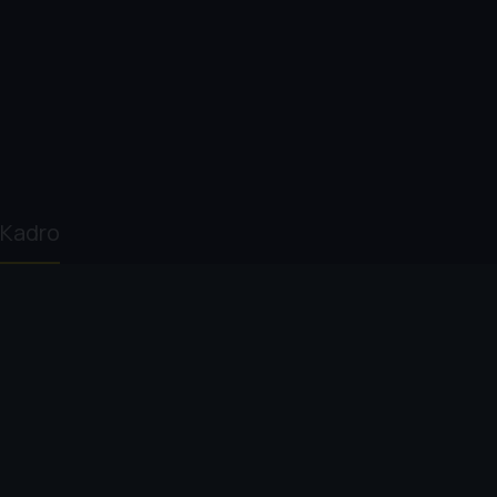
Kadro
Patricia E. Gillespie
Kristin Adams
Marge Creech