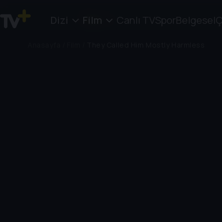
Dizi
Film
Canlı TV
Spor
Belgesel
Ç
Anasayfa
/
Film
/
They Called Him Mostly Harmless