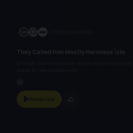
2024
|
Belgesel
|
88 dk
They Called Him Mostly Harmless İzle
Bir kurban, çadırda ölü bulunur, yiyecek ve para dolu çadırda
sıradan bir vaka olmadığını anlar.
HD
Hemen İzle