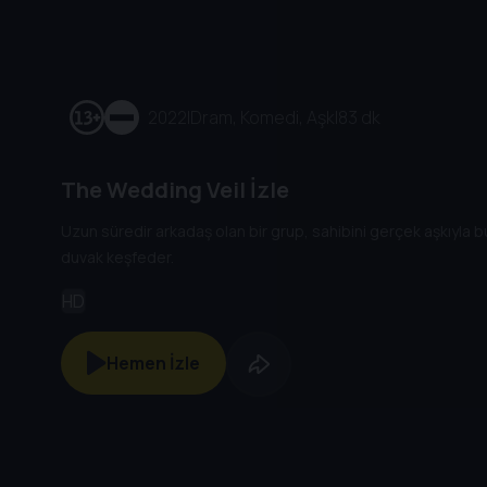
2022
|
Dram, Komedi, Aşk
|
83 dk
The Wedding Veil İzle
Uzun süredir arkadaş olan bir grup, sahibini gerçek aşkıyla 
duvak keşfeder.
HD
Hemen İzle