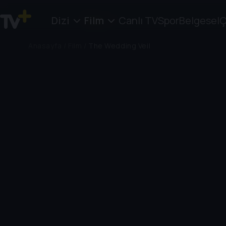
Dizi
Film
Canlı TV
Spor
Belgesel
Ç
Anasayfa
/
Film
/
The Wedding Veil