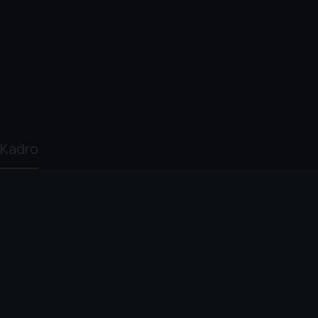
Kadro
Tony Scott
Lacey Chabert
Kevin McGarry
Fiona Vroom