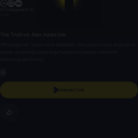
2024
|
Belgesel
|
117 dk
117 dk
The Truth vs. Alex Jones İzle
HBO belgeseli, Sandy Hook velilerinin, Alex Jones’a karşı doğruyu ve
hesap verebilirliği savunduğu hukuki mücadeleyi mahkeme
salonunda gösteriyor.
HD
Hemen İzle