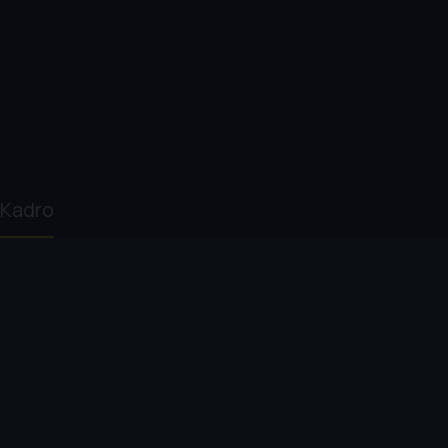
Kadro
Maxim Pozdorovkin
Leon Gonzalez
Hiroshi Ishiguro