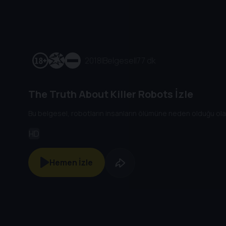
2018
|
Belgesel
|
77 dk
The Truth About Killer Robots İzle
Bu belgesel, robotların insanların ölümüne neden olduğu olayla
HD
Hemen İzle