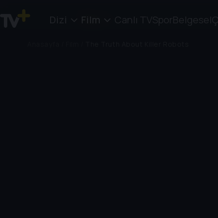
Dizi
Film
Canlı TV
Spor
Belgesel
Ç
Anasayfa
/
Film
/
The Truth About Killer Robots