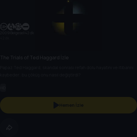
2009
|
Belgesel
|
42 dk
42 dk
The Trials of Ted Haggard İzle
Papaz Ted Haggard, skandal sonrası refah dolu hayatını ve itibarını
kaybeder; bu çöküş onu nasıl değiştirdi?
HD
Hemen İzle