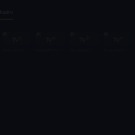
Kadro
Alexandra Pelosi
Alexandra Pelosi
Ted Haggard
Gayle Haggard