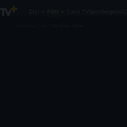
Dizi
Film
Canlı TV
Spor
Belgesel
Ç
Anasayfa
/
Film
/
The Movie Teller