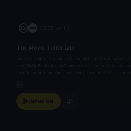
2023
|
Dram
|
112 dk
The Movie Teller İzle
María Margarita, Atacama Çölü'ndeki bir maden kasabasında
küçüğüdür. Bu aile için haftanın en özel zamanı, kendilerini 
hayatlarından kaçmalarını sağlayan hikayelerin tadını çıkarma
Kızın ailesi çok geçmeden küçük kızın çok özel bir yeteneğe 
HD
konusunda neredeyse esrarengiz bir yetenek. Kızın olağanü
sonsuza dek değişirken ailesinin de kaderi değişecektir.
Hemen İzle