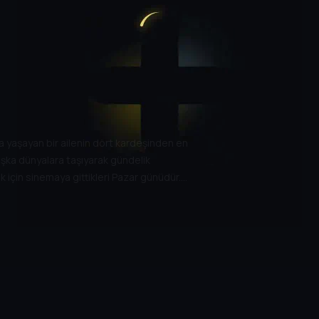
 yaşayan bir ailenin dört kardeşinden en
başka dünyalara taşıyarak gündelik
k için sinemaya gittikleri Pazar günüdür.
sahip olduğunu fark eder: Filmleri anlatma
stü yeteneği tüm köye yayılacak ve ülke