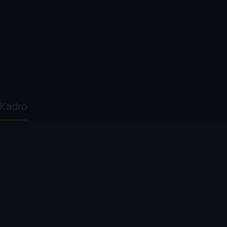
Kadro
Lone Scherfig
Bérénice Bejo
Antonio de la
Daniel Br
Torre