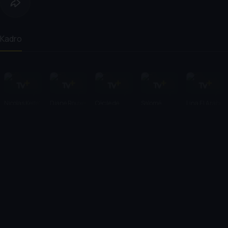
Kadro
Nicolas Keitel
Diane Rouxel
Cécile de
Salomé
Lina El Arabi
France
Dewaels