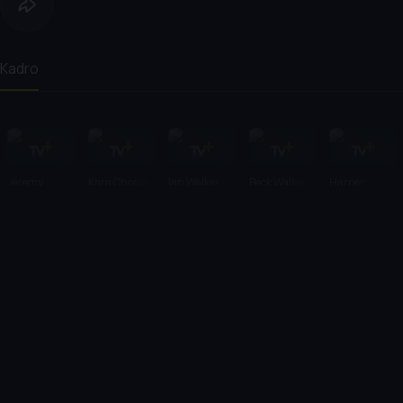
Kadro
Jeremy
Kara Choate
Ian Walker
Beck Walker
Harper
Choate
Choate