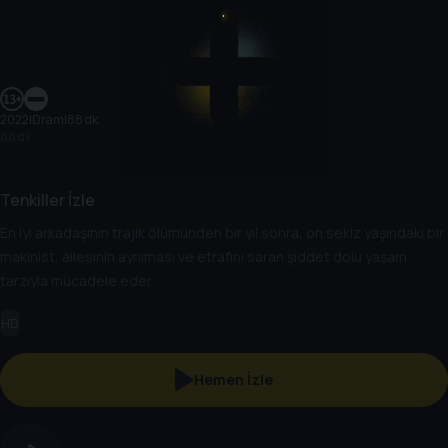
2022
|
Dram
|
88 dk
88 dk
Tenkiller İzle
En iyi arkadaşının trajik ölümünden bir yıl sonra, on sekiz yaşındaki bir
makinist, ailesinin ayrılması ve etrafını saran şiddet dolu yaşam
tarzıyla mücadele eder.
HD
Hemen İzle