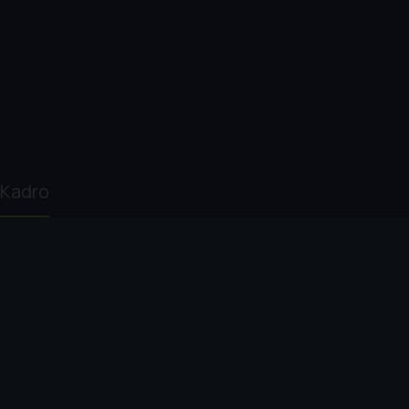
Kadro
Natuk Baytan
Kemal Sunal
Suna Yıldızoğlu