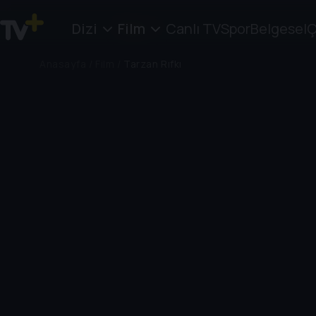
Dizi
Film
Canlı TV
Spor
Belgesel
Ç
Anasayfa
/
Film
/
Tarzan Rıfkı