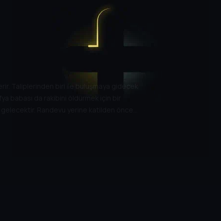
rir. Taliplerinden biri ile buluşmaya gidecek
fya babası da rakibini öldürmek için bir
 ile gelecektir. Randevu yerine katilden önce
ötürürler. Mafya babasının metresini
er