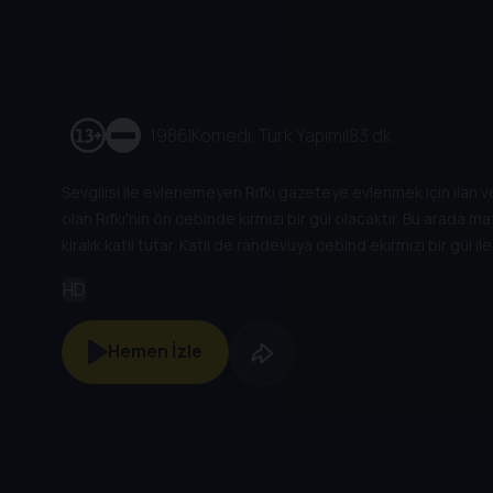
1986
|
Komedi, Türk Yapımı
|
83 dk
Sevgilisi ile evlenemeyen Rıfkı gazeteye evlenmek için ilan ve
olan Rıfkı'nın ön cebinde kırmızı bir gül olacaktır. Bu arada ma
kiralık katil tutar. Katil de randevuya cebind ekırmızı bir gül
gelen Rıfkı'yı katil sanan baba'nın adamları Rıfkı'yı babaya g
HD
görünce aşık olan Rıfkı babadan kendisini evlendirmesini ist
Hemen İzle