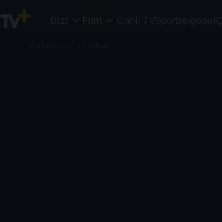
Dizi
Film
Canlı TV
Spor
Belgesel
Ç
Anasayfa
/
Film
/
Takva