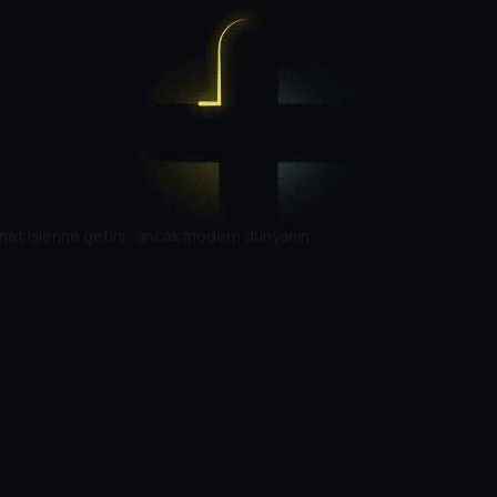
manet işlerine getirir; ancak modern dünyanın