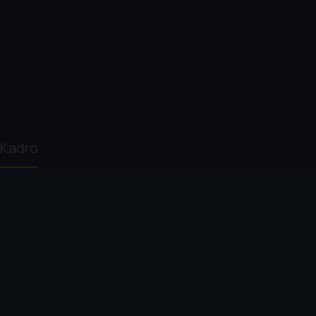
Kadro
Özer Kızıltan
Erkan Can
Meray Ülgen
Güven Kıraç