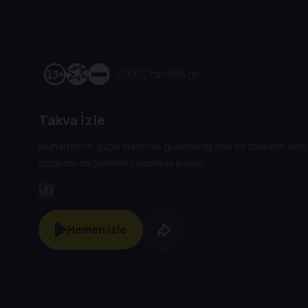
2006
|
Dram
|
96 dk
Takva İzle
Muharrem’in güçlü inancı ve güvenilirliği onu bir tarikatın e
cazibesi değerlerini sarsmaya başlar.
HD
Hemen İzle