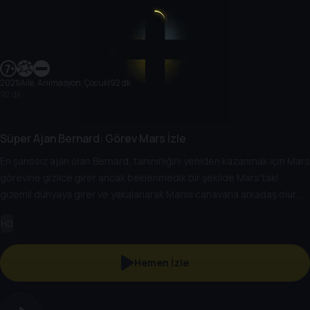
2021
|
Aile, Animasyon, Çocuk
|
92 dk
92 dk
Süper Ajan Bernard: Görev Mars İzle
En şanssız ajan olan Bernard, tanınırlığını yeniden kazanmak için Mars
görevine gizlice girer ancak beklenmedik bir şekilde Mars'taki
gizemli dünyaya girer ve yakalanarak Marslı canavarla arkadaş olur.
Ajan, onuru ve dostluğu arasında eşi benzeri görülmemiş bir sınavla
HD
karşı karşıya kalacaktır.
Hemen İzle