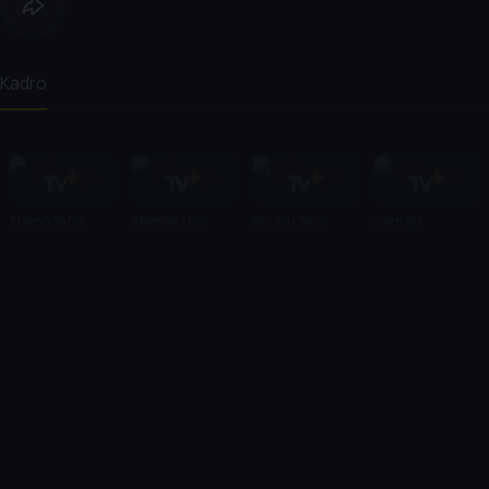
Kadro
Zhang Yang
Zhenhe Ling
Shuiyu Tang
Jiaqi Xu