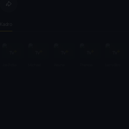
Kadro
Joe Pytka
Michael
Wayne
Theresa
Larry Bird
Jordan
Knight
Randle