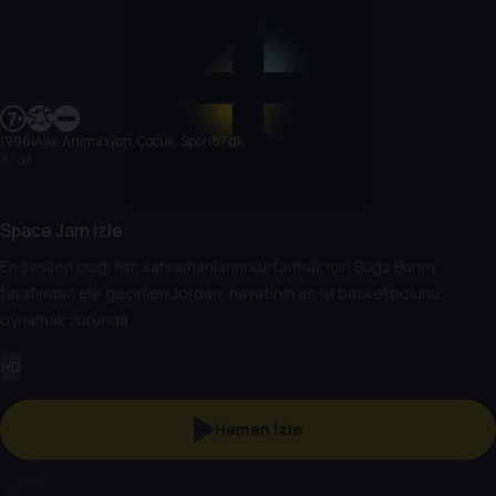
1996
|
Aile, Animasyon, Çocuk, Spor
|
87 dk
87 dk
Space Jam İzle
En sevilen çizgi film kahramanlarını kurtarmak için Bugs Bunny
tarafından ele geçirilen Jordan, hayatının en iyi basketbolunu
oynamak zorunda.
HD
Hemen İzle