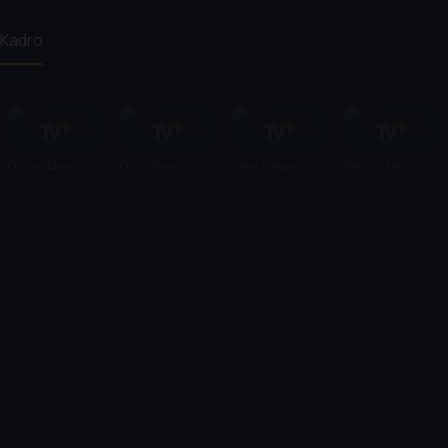
Kadro
Özcan Alper
Onur Saylak
Megi Kobaladze
Serkan Keskin