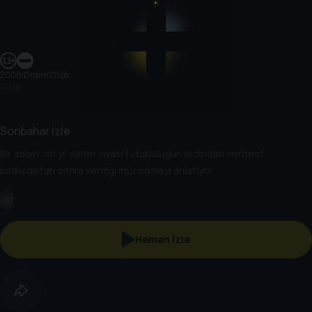
2008
|
Dram
|
101 dk
101 dk
Sonbahar İzle
Bir adam, on yıl süren siyasi tutukluluğun ardından serbest
bırakıldıktan sonra verdiği mücadeleyi anlatıyor.
HD
Hemen İzle