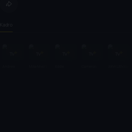
Kadro
Andrew
Mike Myers
Eddie
Cameron
John Lithgow
Adamson
Murphy
Diaz