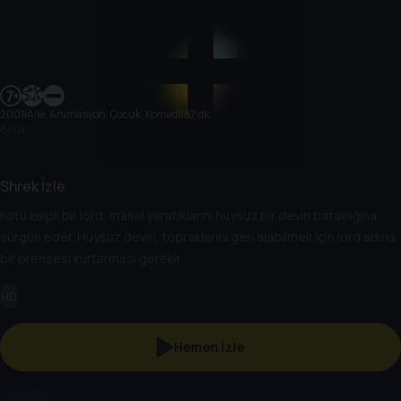
2001
|
Aile, Animasyon, Çocuk, Komedi
|
87 dk
87 dk
Shrek İzle
Kötü kalpli bir lord, masal yaratıklarını huysuz bir devin bataklığına
sürgün eder. Huysuz devin, topraklarını geri alabilmek için lord adına
bir prensesi kurtarması gerekir.
HD
Hemen İzle