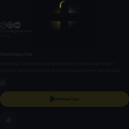
2024
|
Belgesel
|
44 dk
44 dk
Sharktopia İzle
Okyanusun derinliklerine dalıp dünyanın en ölümcül yırtıcılarını
yakından tanımanın ve gizli yaşamlarını keşfetmenin zamanı geldi.
HD
Hemen İzle