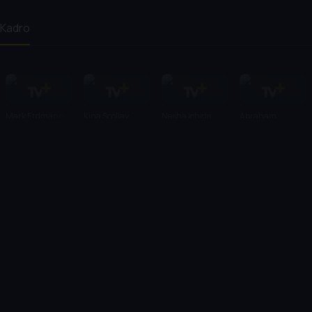
Kadro
Mark Erdmann
Kina Scollay
Nesha Ichida
Abraham
Sianipar