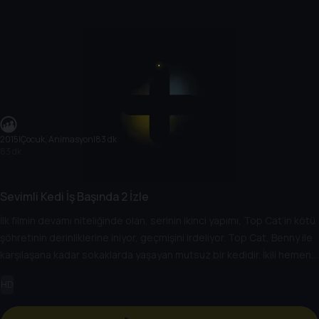
2015
|
Çocuk, Animasyon
|
83 dk
83 dk
Sevimli Kedi İş Başında 2 İzle
İlk filmin devamı niteliğinde olan, serinin ikinci yapımı, Top Cat’in kötü
şöhretinin derinliklerine iniyor, geçmişini irdeliyor. Top Cat, Benny ile
karşılaşana kadar sokaklarda yaşayan mutsuz bir kedidir. İkili hemen
çok iyi dost olup, yankesiciliğe başlar. Kısa sürede hedeflerini dev
HD
elmas tüccarı Mr. Big’in servetine çevirirler.