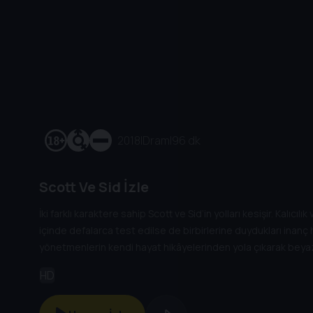
2018
|
Dram
|
96 dk
Scott Ve Sid İzle
İki farklı karaktere sahip Scott ve Sid’in yolları kesişir. Kalıc
içinde defalarca test edilse de birbirlerine duydukları inanç h
yönetmenlerin kendi hayat hikâyelerinden yola çıkarak beya
HD