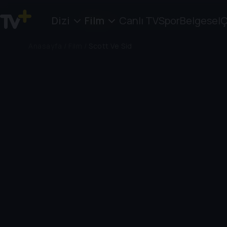
Dizi
Film
Canlı TV
Spor
Belgesel
Ç
Anasayfa
/
Film
/
Scott Ve Sid