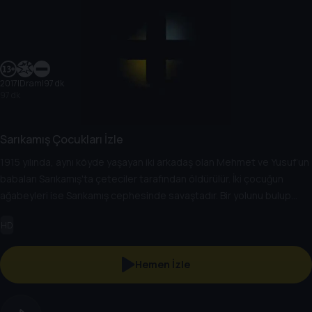
2017
|
Dram
|
97 dk
97 dk
Sarıkamış Çocukları İzle
1915 yılında, aynı köyde yaşayan iki arkadaş olan Mehmet ve Yusuf’un
babaları Sarıkamış'ta çeteciler tarafından öldürülür. İki çocuğun
ağabeyleri ise Sarıkamış cephesinde savaştadır. Bir yolunu bulup
ağabeylerinin yanına cepheye gitmeye kararlı olan Mehmet ve Yusuf
HD
yaşadıkları köyden bir grup askerin de cepheye gönderileceğini
öğrenince bu kafileyle beraber yola çıkıp cepheye ulaşmaya karar
verirler.
Hemen İzle