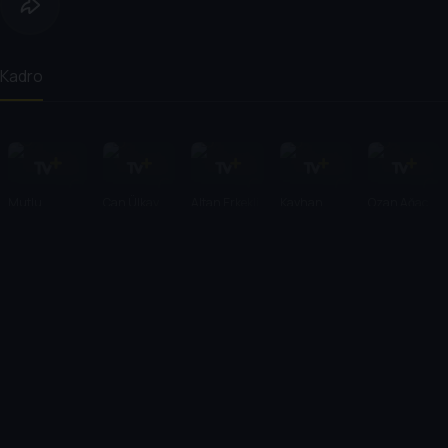
Kadro
Mutlu
Can Ülkay
Altan Erkekli
Kayhan
Ozan Ağaç
Karadoğan
Yıldızoğlu