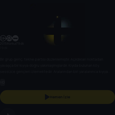
2015
|
Korku
|
79 dk
79 dk
Bir grup genç, tekne partisi düzenlemiştir. Açıldıkları noktadan
yavaşça bir kıyıya doğru yakınlaşmışlardır. Kıyıda bulunan köy,
sessizce gençleri izlemektedir. Aralarından biri yaralanınca kıyıya
yanaşarak yardım isterler. Ancak köy halkı ortadan kaybolur ve kimse
HD
yardımcı olmaz. Çok geçmeden, gençler bir bir ölmeye başlar…
Hemen İzle