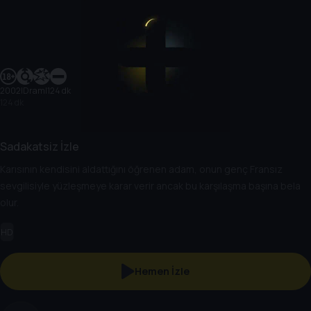
2002
|
Dram
|
124 dk
124 dk
Sadakatsiz İzle
Karısının kendisini aldattığını öğrenen adam, onun genç Fransız
sevgilisiyle yüzleşmeye karar verir ancak bu karşılaşma başına bela
olur.
HD
Hemen İzle