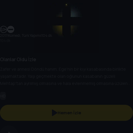
2017
|
Komedi, Türk Yapımı
|
104 dk
104 dk
Olanlar Oldu İzle
Zafer ve annesi Döndü hanım, Ege'nin bir kıyı kasabasında birlikte
yaşamaktadır. Yaşı geçmekte olan oğlunun kasabanın güzeli
Mehtap'tan ayrılmış olmasına ve hala evlenmemiş olmasına üzülen
Döndü, bu gidişata son vermek için harekete geçer. Bu esnada
HD
mütevazı teknesinin sorunlarıyla boğuşan Zafer'in yaptığı mavi turda
olanlar olur! Peki bu olanlar herkes için hayırlısı olacak mıdır?
Hemen İzle