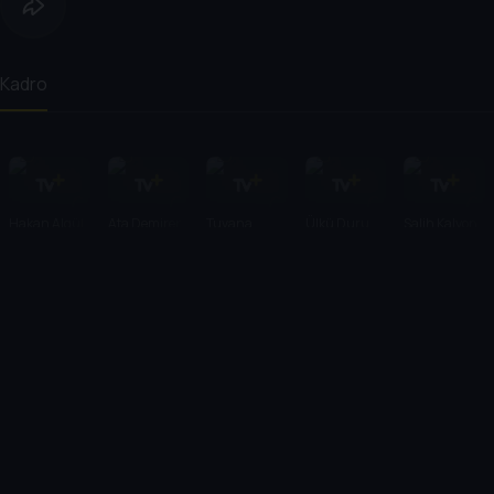
Kadro
Hakan Algül
Ata Demirer
Tuvana
Ülkü Duru
Salih Kalyon
Türkay