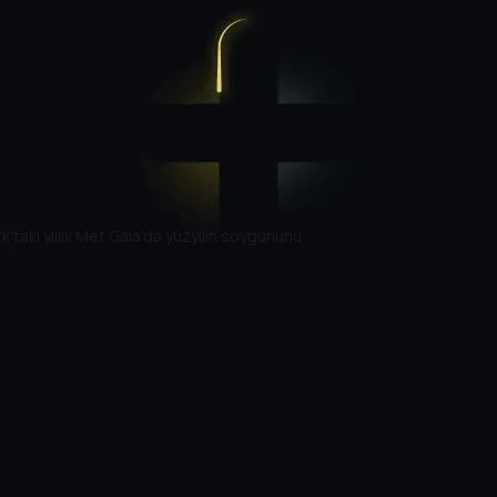
'taki yıllık Met Gala'da yüzyılın soygununu