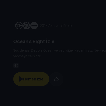
2018
|
Aksiyon
|
110 dk
Ocean's Eight İzle
Suç dehası Debbie Ocean ve yedi diğer kadın hırsız, New York
yapmaya çalışırlar.
HD
Hemen İzle