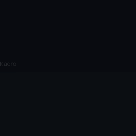
Kadro
Gary Ross
Sandra Bullock
Cate Blanchett
Anne 