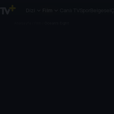
Dizi
Film
Canlı TV
Spor
Belgesel
Ç
Anasayfa
/
Film
/
Ocean's Eight