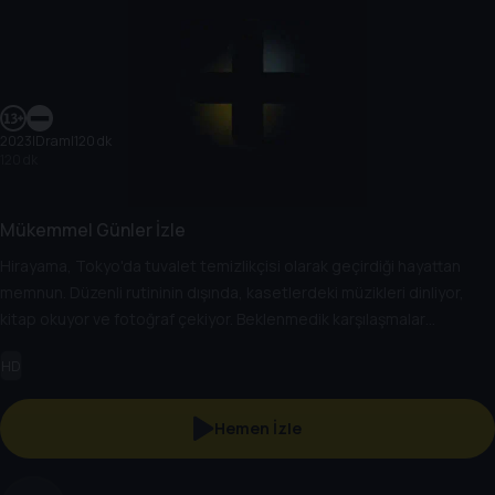
2023
|
Dram
|
120 dk
120 dk
Mükemmel Günler İzle
Hirayama, Tokyo'da tuvalet temizlikçisi olarak geçirdiği hayattan
memnun. Düzenli rutininin dışında, kasetlerdeki müzikleri dinliyor,
kitap okuyor ve fotoğraf çekiyor. Beklenmedik karşılaşmalar
sayesinde, dünyadaki güzellikleri keşfediyor.
HD
Hemen İzle