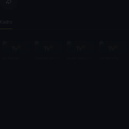
Kadro
Ric Roman
Dwayne Johnson
Susan Sarandon
Jon Bernthal
Waugh