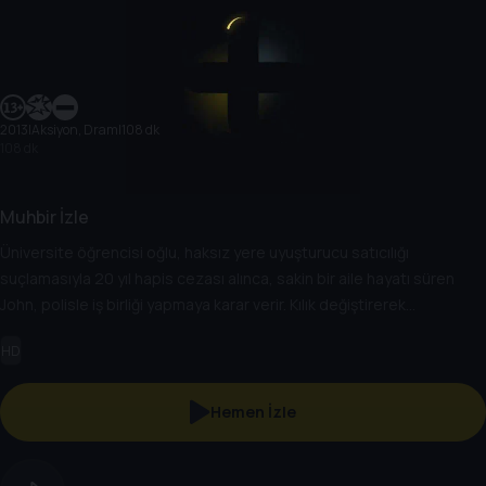
2013
|
Aksiyon, Dram
|
108 dk
108 dk
Muhbir İzle
Üniversite öğrencisi oğlu, haksız yere uyuşturucu satıcılığı
suçlamasıyla 20 yıl hapis cezası alınca, sakin bir aile hayatı süren
John, polisle iş birliği yapmaya karar verir. Kılık değiştirerek
uyuşturucu çetesinin en tepesindeki adama ulaşmaya çalışan
HD
John'un oğlunu hapiste çürütmeye niyeti yoktur. Ancak çete,
azımsanmayacak kadar tehlikeli adamlardan oluşmaktadır.
Hemen İzle