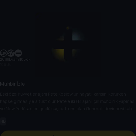
2019
|
Dram
|
108 dk
108 dk
Muhbir İzle
Eski özel kuvvetler ajanı Pete Koslow’un hayatı, karısını korurken
hapse girmesiyle altüst olur. Pete’e iki FBI ajanı için muhbirlik yapması
ve New York'taki en güçlü suç patronu olan General'i devirmeyi kabul
etmesi durumunda özgürlük şansı verilir. Bu görevleri kabul eden
HD
Pete, kendisini FBI ve mafya arasındaki çapraz ateşin ortasında
bulacaktır.