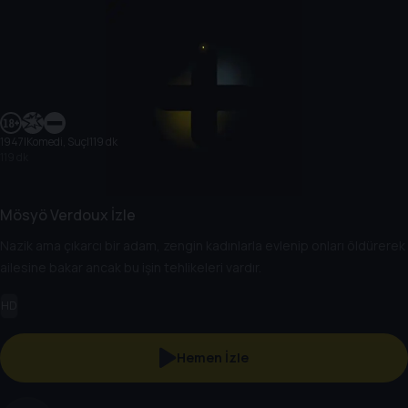
1947
|
Komedi, Suç
|
119 dk
119 dk
Mösyö Verdoux İzle
Nazik ama çıkarcı bir adam, zengin kadınlarla evlenip onları öldürerek
ailesine bakar ancak bu işin tehlikeleri vardır.
HD
Hemen İzle