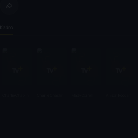
Kadro
Charlie Chaplin
Charlie Chaplin
Mady Correll
Allison Roddan